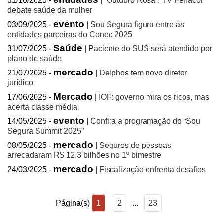
31/10/2025 -
|
“Outubro Rosa”: TV Fenacor
debate saúde da mulher
evento
03/09/2025 -
|
Sou Segura figura entre as
entidades parceiras do Conec 2025
Saúde
31/07/2025 -
|
Paciente do SUS será atendido por
plano de saúde
mercado
21/07/2025 -
|
Delphos tem novo diretor
jurídico
Mercado
17/06/2025 -
|
IOF: governo mira os ricos, mas
acerta classe média
evento
14/05/2025 -
|
Confira a programação do “Sou
Segura Summit 2025”
mercado
08/05/2025 -
|
Seguros de pessoas
arrecadaram R$ 12,3 bilhões no 1º bimestre
mercado
24/03/2025 -
|
Fiscalização enfrenta desafios
Página(s)
1
2
...
23