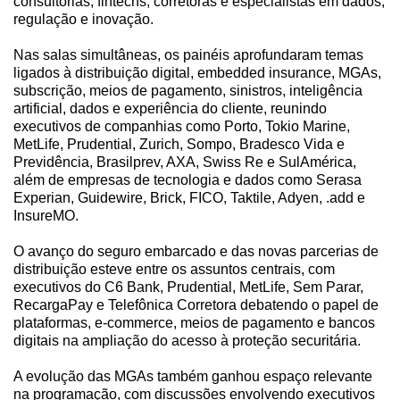
consultorias, fintechs, corretoras e especialistas em dados,
regulação e inovação.
Nas salas simultâneas, os painéis aprofundaram temas
ligados à distribuição digital, embedded insurance, MGAs,
subscrição, meios de pagamento, sinistros, inteligência
artificial, dados e experiência do cliente, reunindo
executivos de companhias como Porto, Tokio Marine,
MetLife, Prudential, Zurich, Sompo, Bradesco Vida e
Previdência, Brasilprev, AXA, Swiss Re e SulAmérica,
além de empresas de tecnologia e dados como Serasa
Experian, Guidewire, Brick, FICO, Taktile, Adyen, .add e
InsureMO.
O avanço do seguro embarcado e das novas parcerias de
distribuição esteve entre os assuntos centrais, com
executivos do C6 Bank, Prudential, MetLife, Sem Parar,
RecargaPay e Telefônica Corretora debatendo o papel de
plataformas, e-commerce, meios de pagamento e bancos
digitais na ampliação do acesso à proteção securitária.
A evolução das MGAs também ganhou espaço relevante
na programação, com discussões envolvendo executivos